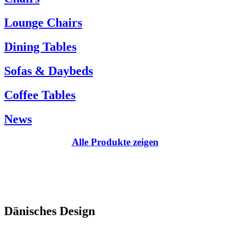
Kundenservice:
Lounge Chairs
Tel.: +45 66 12 14 04
info@carlhansen.dk
Dining Tables
Sofas & Daybeds
Coffee Tables
News
Alle Produkte zeigen
Dänisches Design