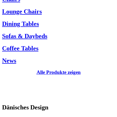
Kundenservice:
Lounge Chairs
Tel.: +45 66 12 14 04
info@carlhansen.dk
Dining Tables
Sofas & Daybeds
Coffee Tables
News
Alle Produkte zeigen
Dänisches Design