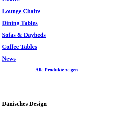
Kundenservice:
Lounge Chairs
Tel.: +45 66 12 14 04
info@carlhansen.dk
Dining Tables
Sofas & Daybeds
Coffee Tables
News
Alle Produkte zeigen
Dänisches Design