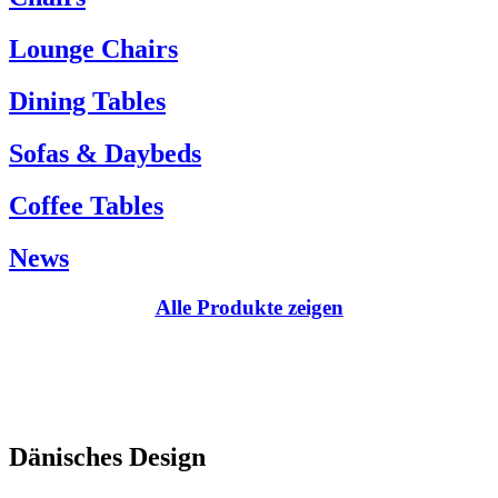
Kundenservice:
Lounge Chairs
Tel.: +45 66 12 14 04
info@carlhansen.dk
Dining Tables
Sofas & Daybeds
Coffee Tables
News
Alle Produkte zeigen
Dänisches Design