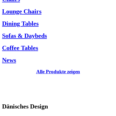
Kundenservice:
Lounge Chairs
Tel.: +45 66 12 14 04
info@carlhansen.dk
Dining Tables
Sofas & Daybeds
Coffee Tables
News
Alle Produkte zeigen
Dänisches Design