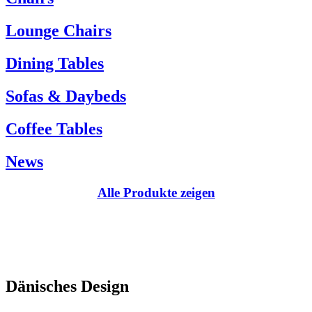
Kundenservice:
Lounge Chairs
Tel.: +45 66 12 14 04
info@carlhansen.dk
Dining Tables
Sofas & Daybeds
Coffee Tables
News
Alle Produkte zeigen
Dänisches Design