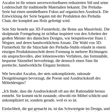
Ascalon ist für seinen unverwechselbaren reduzierten Stil und seine
Leidenschaft für traditionelle Materialien bekannt. Die Preludia-
Serie hat einen unmittelbaren Fokus auf organischen Ausdruck. Die
Entwicklung der Serie begann mit der Produktion des Preludia
Chair, der komplett aus Holz gefertigt wird.
Sein Sitz besteht aus 3D-Furnierholz, die Beine aus Massivholz. Die
skulpturale Formgebung ist sichtbar inspiriert von den Arbeiten der
großen Meister des dänischen Designs, wie beispielsweise Hans J.
Wegner, und deren handwerklichem Ansatz. Die Wahl von 3D-
Furnierholz für die Sitzschale des Preludia-Stuhls erlaubt in einem
einzigen Produktionsschritt deren Formung in mehrere Richtungen:
ein anspruchsvolles, aber lohnenswertes Verfahren, das formstabile,
bequeme Sitzmöbel hervorbringt, die dennoch einen Sinn für
poetische, handwerkliche Eleganz besitzen.
Wie bewahrt Ascalon, der stets unkomplizierte, rationale
Designlösungen bevorzugt, die Poesie und Ausdruckskraft des
Möbeldesigns?
„Ich finde, dass die Ausdruckskraft oft aus der Rationalität heraus
entsteht. Sie kommt nicht zustande, obwohl ein Möbel schlicht und
unkompliziert ist, sondern gerade, weil es so ist.
Einfachheit, die gut gemacht ist, ist das Schwierigste im Design, und