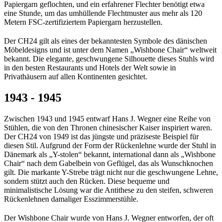
Papiergarn geflochten, und ein erfahrener Flechter benötigt etwa
eine Stunde, um das umhüllende Flechtmuster aus mehr als 120
Metern FSC-zertifiziertem Papiergarn herzustellen.
Der CH24 gilt als eines der bekanntesten Symbole des dänischen
Möbeldesigns und ist unter dem Namen „Wishbone Chair“ weltweit
bekannt. Die elegante, geschwungene Silhouette dieses Stuhls wird
in den besten Restaurants und Hotels der Welt sowie in
Privathäusern auf allen Kontinenten gesichtet.
1943 - 1945
Zwischen 1943 und 1945 entwarf Hans J. Wegner eine Reihe von
Stühlen, die von den Thronen chinesischer Kaiser inspiriert waren.
Der CH24 von 1949 ist das jüngste und präziseste Beispiel für
diesen Stil. Aufgrund der Form der Rückenlehne wurde der Stuhl in
Dänemark als „Y-stolen“ bekannt, international dann als „Wishbone
Chair“ nach dem Gabelbein von Geflügel, das als Wunschknochen
gilt. Die markante Y-Strebe trägt nicht nur die geschwungene Lehne,
sondern stützt auch den Rücken. Diese bequeme und
minimalistische Lösung war die Antithese zu den steifen, schweren
Rückenlehnen damaliger Esszimmerstühle.
Der Wishbone Chair wurde von Hans J. Wegner entworfen, der oft