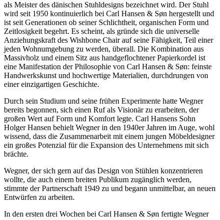
als Meister des dänischen Stuhldesigns bezeichnet wird. Der Stuhl
wird seit 1950 kontinuierlich bei Carl Hansen & Søn hergestellt und
ist seit Generationen ob seiner Schlichtheit, organischen Form und
Zeitlosigkeit begehrt. Es scheint, als gründe sich die universelle
Anziehungskraft des Wishbone Chair auf seine Fähigkeit, Teil einer
jeden Wohnumgebung zu werden, überall. Die Kombination aus
Massivholz und einem Sitz aus handgeflochtener Papierkordel ist
eine Manifestation der Philosophie von Carl Hansen & Søn: feinste
Handwerkskunst und hochwertige Materialien, durchdrungen von
einer einzigartigen Geschichte.
Durch sein Studium und seine frühen Experimente hatte Wegner
bereits begonnen, sich einen Ruf als Visionär zu erarbeiten, der
großen Wert auf Form und Komfort legte. Carl Hansens Sohn
Holger Hansen behielt Wegner in den 1940er Jahren im Auge, wohl
wissend, dass die Zusammenarbeit mit einem jungen Möbeldesigner
ein großes Potenzial für die Expansion des Unternehmens mit sich
brächte.
Wegner, der sich gern auf das Design von Stühlen konzentrieren
wollte, die auch einem breiten Publikum zugänglich werden,
stimmte der Partnerschaft 1949 zu und begann unmittelbar, an neuen
Entwürfen zu arbeiten.
In den ersten drei Wochen bei Carl Hansen & Søn fertigte Wegner