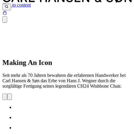
Skip to content
Making An Icon
Seit
mehr
als
70 Jahren
bewahren
die
erfahrenen
Handwerker
bei
Carl Hansen &
Søn
das Erbe von Hans J. Wegner
durch
die
sorgfältige
Fertigung
seines
legendären
CH24 Wishbone Chair.