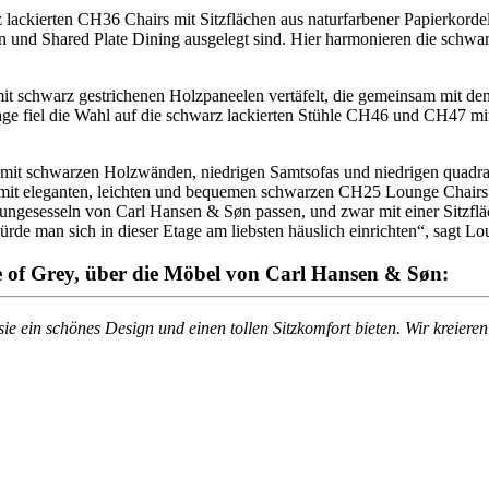
 lackierten CH36 Chairs mit Sitzflächen aus naturfarbener Papierkord
n und Shared Plate Dining ausgelegt sind. Hier harmonieren die schwa
 mit schwarz gestrichenen Holzpaneelen vertäfelt, die gemeinsam mit d
age fiel die Wahl auf die schwarz lackierten Stühle CH46 und CH47 mit
it schwarzen Holzwänden, niedrigen Samtsofas und niedrigen quadrati
n mit eleganten, leichten und bequemen schwarzen CH25 Lounge Chairs 
oungesesseln von Carl Hansen & Søn passen, und zwar mit einer Sitzfläch
de man sich in dieser Etage am liebsten häuslich einrichten“, sagt Lo
se of Grey, über die Möbel von Carl Hansen & Søn:
ie ein schönes Design und einen tollen Sitzkomfort bieten. Wir kreier