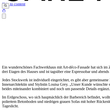
Skip to content
Ein wunderschönes Fachwerkhaus mit Art-déco-Fassade hat sich im Ze
drei Etagen des Hauses und ist tagsüber eine Espressobar und abend
Jedes Stockwerk ist individuell eingerichtet, es gibt aber gemeinsame
Innenarchitektin und Stylistin Louisa Grey. „Unser Kunde wünschte s
beides miteinander kombiniert und noch um passende Details ergänzt. 
Im Erdgeschoss, wo sich hauptsächlich der Barbereich befindet, woll
poliertem Betonboden und niedrigen grauen Sofas mit hoher Rückenle
Tageslicht.