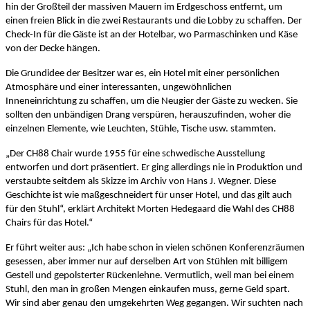
hin der Großteil der massiven Mauern im Erdgeschoss entfernt, um
einen freien Blick in die zwei Restaurants und die Lobby zu schaffen. Der
Check-In für die Gäste ist an der Hotelbar, wo Parmaschinken und Käse
von der Decke hängen.
Die Grundidee der Besitzer war es, ein Hotel mit einer persönlichen
Atmosphäre und einer interessanten, ungewöhnlichen
Inneneinrichtung zu schaffen, um die Neugier der Gäste zu wecken. Sie
sollten den unbändigen Drang verspüren, herauszufinden, woher die
einzelnen Elemente, wie Leuchten, Stühle, Tische usw. stammten.
„Der CH88 Chair wurde 1955 für eine schwedische Ausstellung
entworfen und dort präsentiert. Er ging allerdings nie in Produktion und
verstaubte seitdem als Skizze im Archiv von Hans J. Wegner. Diese
Geschichte ist wie maßgeschneidert für unser Hotel, und das gilt auch
für den Stuhl“, erklärt Architekt Morten Hedegaard die Wahl des CH88
Chairs für das Hotel.“
Er führt weiter aus: „Ich habe schon in vielen schönen Konferenzräumen
gesessen, aber immer nur auf derselben Art von Stühlen mit billigem
Gestell und gepolsterter Rückenlehne. Vermutlich, weil man bei einem
Stuhl, den man in großen Mengen einkaufen muss, gerne Geld spart.
Wir sind aber genau den umgekehrten Weg gegangen. Wir suchten nach