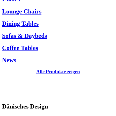
Kundenservice:
Lounge Chairs
Tel.: +45 66 12 14 04
info@carlhansen.dk
Dining Tables
Sofas & Daybeds
Coffee Tables
News
Alle Produkte zeigen
Dänisches Design