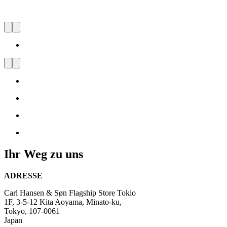
Carl Hansen & Søn Flagship
Store Tokio
Besuchen
Sie
uns
und
lassen
Sie
sich
vom
dänischen
Ihr Weg zu uns
Design
inspirieren
ADRESSE
Carl Hansen & Søn Flagship Store Tokio
1F, 3-5-12 Kita Aoyama, Minato-ku,
Tokyo, 107-0061
Japan