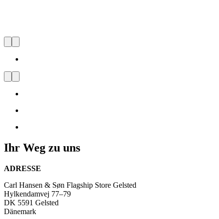
Carl Hansen & Søn Flagship Sto
Besuchen
Sie
uns
und
lassen
Sie
sich
vom
dänischen
Ihr Weg zu uns
Design
inspirieren
ADRESSE
Carl Hansen & Søn Flagship Store Gelsted
Hylkendamvej 77–79
DK 5591 Gelsted
Dänemark