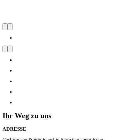
CARL HANSEN & SØN FLAG
Besuchen
Sie
uns
und
lassen
Sie
sich
vom
dänischen
Design
inspirieren
Ihr Weg zu uns
ADRESSE
Carl Hansen & Søn Flagship Store Carlsberg Byen