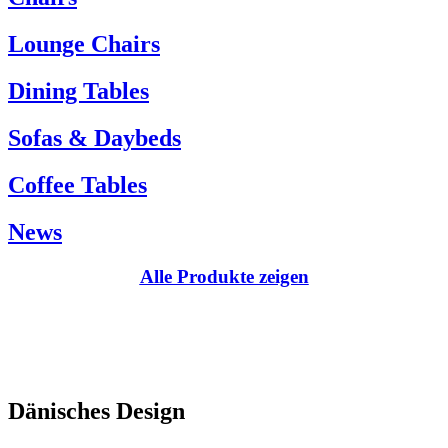
Kundenservice:
Lounge Chairs
Tel.: +45 66 12 14 04
info@carlhansen.dk
Dining Tables
Sofas & Daybeds
Coffee Tables
News
Alle Produkte zeigen
Dänisches Design