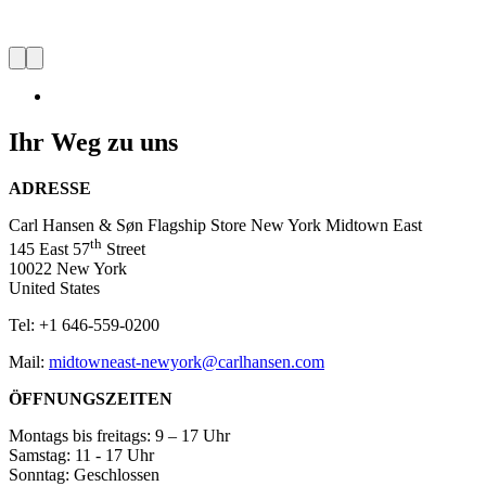
Carl Hansen & Søn Flagship
Store New York Midtown East
Ihr Weg zu uns
Besuchen
Sie
ADRESSE
uns
und
Carl Hansen & Søn Flagship Store New York Midtown East
lassen
th
145 East 57
Street
Sie
10022 New York
sich
United States
vom
dänischen
Tel: +1 646-559-0200
Design
inspirieren
Mail:
midtowneast-newyork@carlhansen.com
ÖFFNUNGSZEITEN
Montags bis freitags: 9 – 17 Uhr
Samstag: 11 - 17 Uhr
Sonntag: Geschlossen