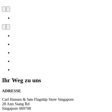
CARL HANSEN & SØN
FLAGSHIP STORE
SINGAPORE
Visit
us
and
be
inspired
by
Danish
Design
Ihr Weg zu uns
ADRESSE
Carl Hansen & Søn Flagship Store Singapore
28 Ann Siang Rd
Singapore 069708