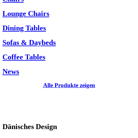
Kundenservice:
Lounge Chairs
Tel.: +45 66 12 14 04
info@carlhansen.dk
Dining Tables
Sofas & Daybeds
Coffee Tables
News
Alle Produkte zeigen
Dänisches Design