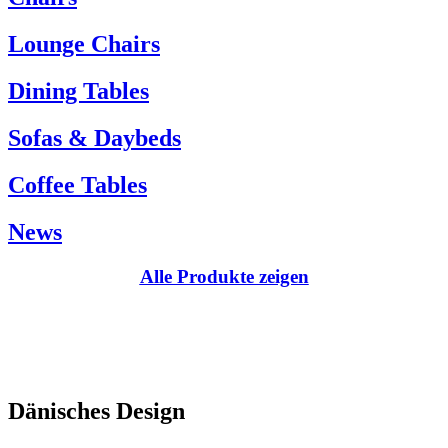
Kundenservice:
Lounge Chairs
Tel.: +45 66 12 14 04
info@carlhansen.dk
Dining Tables
Sofas & Daybeds
Coffee Tables
News
Alle Produkte zeigen
Dänisches Design