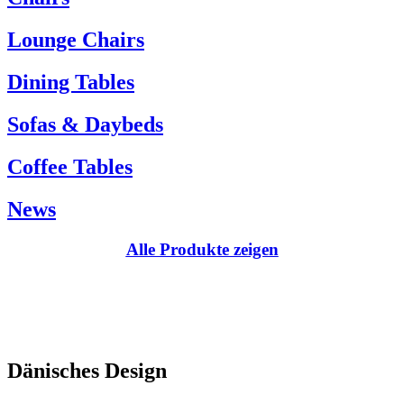
Kundenservice:
Lounge Chairs
Tel.: +45 66 12 14 04
info@carlhansen.dk
Dining Tables
Sofas & Daybeds
Coffee Tables
News
Alle Produkte zeigen
Dänisches Design