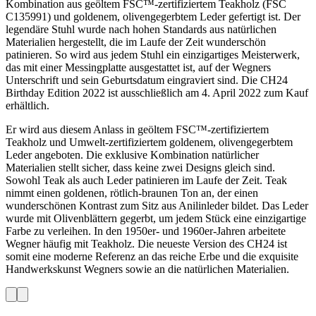
Kombination aus geöltem FSC™-zertifiziertem Teakholz (FSC
C135991) und goldenem, olivengegerbtem Leder gefertigt ist. Der
legendäre Stuhl wurde nach hohen Standards aus natürlichen
Materialien hergestellt, die im Laufe der Zeit wunderschön
patinieren. So wird aus jedem Stuhl ein einzigartiges Meisterwerk,
das mit einer Messingplatte ausgestattet ist, auf der Wegners
Unterschrift und sein Geburtsdatum eingraviert sind. Die CH24
Birthday Edition 2022 ist ausschließlich am 4. April 2022 zum Kauf
erhältlich.
Er wird aus diesem Anlass in geöltem FSC™-zertifiziertem
Teakholz und Umwelt-zertifiziertem goldenem, olivengegerbtem
Leder angeboten. Die exklusive Kombination natürlicher
Materialien stellt sicher, dass keine zwei Designs gleich sind.
Sowohl Teak als auch Leder patinieren im Laufe der Zeit. Teak
nimmt einen goldenen, rötlich-braunen Ton an, der einen
wunderschönen Kontrast zum Sitz aus Anilinleder bildet. Das Leder
wurde mit Olivenblättern gegerbt, um jedem Stück eine einzigartige
Farbe zu verleihen. In den 1950er- und 1960er-Jahren arbeitete
Wegner häufig mit Teakholz. Die neueste Version des CH24 ist
somit eine moderne Referenz an das reiche Erbe und die exquisite
Handwerkskunst Wegners sowie an die natürlichen Materialien.