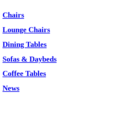
Chairs
Wenn Sie Hilfe benötigen, wenden Sie sich bitte an den Kundenservi
Tel.: +45 66 12 14 04
Lounge Chairs
info@carlhansen.dk
Dining Tables
Sofas & Daybeds
Coffee Tables
News