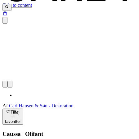
Skip to content
Af
Carl Hansen & Søn - Dekoration
Tilføj
til
favoritter
Caussa | Olifant