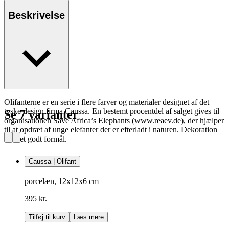
Beskrivelse
Olifanterne er en serie i flere farver og materialer designet af det
tyske design firma Caussa. En bestemt procentdel af salget gives til
Se 7 varianter
organisationen Save Africa’s Elephants (www.reaev.de), der hjælper
til at opdræt af unge elefanter der er efterladt i naturen. Dekoration
med et godt formål.
Caussa | Olifant
porcelæn, 12x12x6 cm
395 kr.
Tilføj til kurv
Læs mere