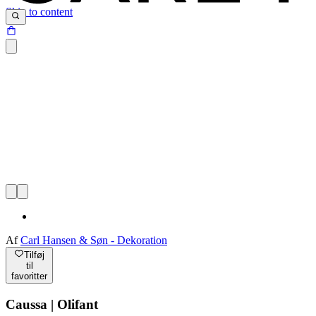
Skip to content
Af
Carl Hansen & Søn - Dekoration
Tilføj
til
favoritter
Caussa | Olifant