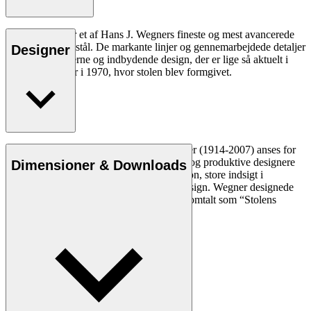
CH111 stolen er et af Hans J. Wegners fineste og mest avancerede
værker i rustfrit stål. De markante linjer og gennemarbejdede detaljer
Designer
indgår i et moderne og indbydende design, der er lige så aktuelt i
dag, som det var i 1970, hvor stolen blev formgivet.
Læs mere
Den danske møbeldesigner Hans J. Wegner (1914-2007) anses for
at være en af de mest kreative, innovative og produktive designere
Dimensioner & Downloads
nogensinde. Han var kendt for sin præcision, store indsigt i
håndværk og kompromisløse tilgang til design. Wegner designede
næsten 500 stole i sin levetid og blev ofte omtalt som “Stolens
mester”.
Læs mere om Hans J. Wegner