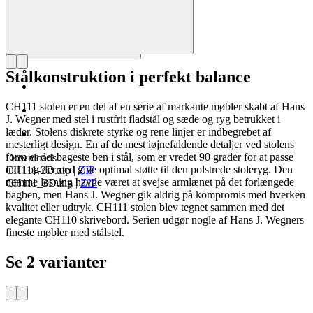
Stålkonstruktion i perfekt balance
CH111 stolen er en del af en serie af markante møbler skabt af Hans
J. Wegner med stel i rustfrit fladstål og sæde og ryg betrukket i
læder. Stolens diskrete styrke og rene linjer er indbegrebet af
mesterligt design. En af de mest iøjnefaldende detaljer ved stolens
form er det bageste ben i stål, som er vredet 90 grader for at passe
Downloads
ind i og dermed give optimal støtte til den polstrede stoleryg. Den
CH111-2D.zip
|
ZIP
nemme løsning havde været at svejse armlænet på det forlængede
CH111_3D.zip
|
ZIP
bagben, men Hans J. Wegner gik aldrig på kompromis med hverken
kvalitet eller udtryk. CH111 stolen blev tegnet sammen med det
elegante CH110 skrivebord. Serien udgør nogle af Hans J. Wegners
fineste møbler med stålstel.
Se 2 varianter