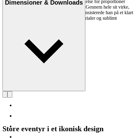
design og skabte med sin enestående forståelse for proportioner
Dimensioner & Downloads
fundamentet for Danish Modern-begrebet. Gennem hele sit virke,
hvor han skabte en stribe af designikoner, insisterede han på et klart
og logisk design, rene linjer, optimale materialer og sublimt
håndværk.
Læs mere om Kaare Klint
Store eventyr i et ikonisk design