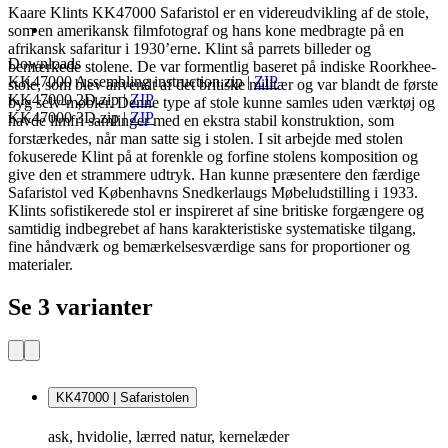
Kaare Klints KK47000 Safaristol er en videreudvikling af de stole,
som en amerikansk filmfotograf og hans kone medbragte på en
afrikansk safaritur i 1930’erne. Klint så parrets billeder og
Downloads
bemærkede stolene. De var formentlig baseret på indiske Roorkhee-
KK47000 Assembling instruction.zip
|
ZIP
stole, som blev anvendt af det britiske militær og var blandt de første
KK47000 2D.zip
|
ZIP
byg selv-møbler. Denne type af stole kunne samles uden værktøj og
KK47000 3D.zip
|
ZIP
havde limfri samlinger med en ekstra stabil konstruktion, som
forstærkedes, når man satte sig i stolen. I sit arbejde med stolen
fokuserede Klint på at forenkle og forfine stolens komposition og
give den et strammere udtryk. Han kunne præsentere den færdige
Safaristol ved Københavns Snedkerlaugs Møbeludstilling i 1933.
Klints sofistikerede stol er inspireret af sine britiske forgængere og
samtidig indbegrebet af hans karakteristiske systematiske tilgang,
fine håndværk og bemærkelsesværdige sans for proportioner og
materialer.
Se 3 varianter
KK47000 | Safaristolen
ask, hvidolie, lærred natur, kernelæder