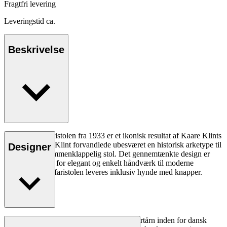
Fragtfri levering
Leveringstid ca.
Beskrivelse
KK47000 Safaristolen fra 1933 er et ikonisk resultat af Kaare Klints
designideologi. Klint forvandlede ubesværet en historisk arketype til
Designer
en moderne, sammenklappelig stol. Det gennemtænkte design er
blevet et fyrtårn for elegant og enkelt håndværk til moderne
indretninger. Safaristolen leveres inklusiv hynde med knapper.
Læs mere
Arkitekt Kaare Klint (1888-1954) var et fyrtårn inden for dansk