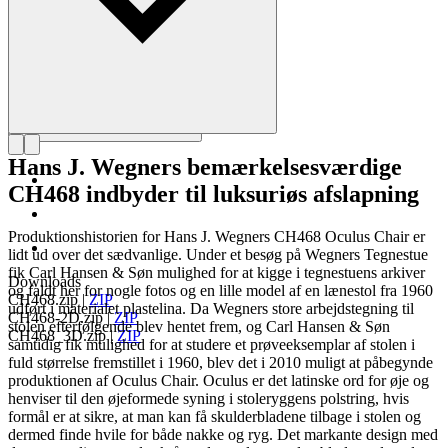
Hans J. Wegners bemærkelsesværdige
CH468 indbyder til luksuriøs afslapning
Produktionshistorien for Hans J. Wegners CH468 Oculus Chair er
lidt ud over det sædvanlige. Under et besøg på Wegners Tegnestue
fik Carl Hansen & Søn mulighed for at kigge i tegnestuens arkiver
Downloads
og faldt her for nogle fotos og en lille model af en lænestol fra 1960
CH468.zip
|
ZIP
udført i materialet plastelina. Da Wegners store arbejdstegning til
CH468-2D.zip
|
ZIP
stolen efterfølgende blev hentet frem, og Carl Hansen & Søn
CH468_3D.zip
|
ZIP
samtidig fik mulighed for at studere et prøveeksemplar af stolen i
fuld størrelse fremstillet i 1960, blev det i 2010 muligt at påbegynde
produktionen af Oculus Chair. Oculus er det latinske ord for øje og
henviser til den øjeformede syning i stoleryggens polstring, hvis
formål er at sikre, at man kan få skulderbladene tilbage i stolen og
dermed finde hvile for både nakke og ryg. Det markante design med