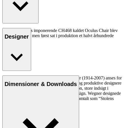
Hans J. Wegners imponerende CH468 kaldet Oculus Chair blev
designet i 1960, men først sat i produktion et halvt århundrede
Designer
senere.
Læs mere
Den danske møbeldesigner Hans J. Wegner (1914-2007) anses for
at være en af de mest kreative, innovative og produktive designere
Dimensioner & Downloads
nogensinde. Han var kendt for sin præcision, store indsigt i
håndværk og kompromisløse tilgang til design. Wegner designede
næsten 500 stole i sin levetid og blev ofte omtalt som “Stolens
mester”.
Læs mere om Hans J. Wegner