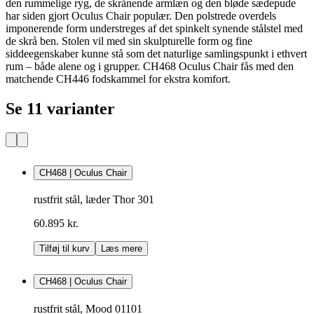
den rummelige ryg, de skrånende armlæn og den bløde sædepude
har siden gjort Oculus Chair populær. Den polstrede overdels
imponerende form understreges af det spinkelt synende stålstel med
de skrå ben. Stolen vil med sin skulpturelle form og fine
siddeegenskaber kunne stå som det naturlige samlingspunkt i ethvert
rum – både alene og i grupper. CH468 Oculus Chair fås med den
matchende CH446 fodskammel for ekstra komfort.
Se 11 varianter
CH468 | Oculus Chair
rustfrit stål, læder Thor 301
60.895 kr.
Tilføj til kurv
Læs mere
CH468 | Oculus Chair
rustfrit stål, Mood 01101