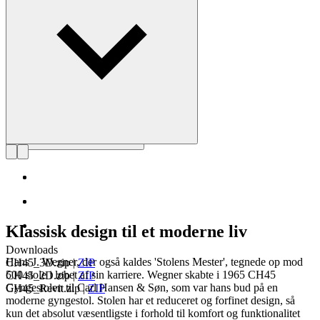
Læs mere om Hans J. Wegner
Klassisk design til et moderne liv
Downloads
Hans J. Wegner, der også kaldes 'Stolens Mester', tegnede op mod
CH45_3D.zip
|
ZIP
500 stole i løbet af sin karriere. Wegner skabte i 1965 CH45
CH45_2D.zip
|
ZIP
Gyngestolen til Carl Hansen & Søn, som var hans bud på en
CH45_Revit.zip
|
ZIP
moderne gyngestol. Stolen har et reduceret og forfinet design, så
kun det absolut væsentligste i forhold til komfort og funktionalitet