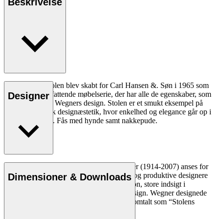
Beskrivelse
CH45 Gyngestolen blev skabt for Carl Hansen &. Søn i 1965 som
en del af en omfattende møbelserie, der har alle de egenskaber, som
Designer
er så typiske for Wegners design. Stolen er et smukt eksempel på
moderne nordisk designæstetik, hvor enkelhed og elegance går op i
en højere enhed. Fås med hynde samt nakkepude.
Læs mere
Den danske møbeldesigner Hans J. Wegner (1914-2007) anses for
at være en af de mest kreative, innovative og produktive designere
Dimensioner & Downloads
nogensinde. Han var kendt for sin præcision, store indsigt i
håndværk og kompromisløse tilgang til design. Wegner designede
næsten 500 stole i sin levetid og blev ofte omtalt som “Stolens
mester”.