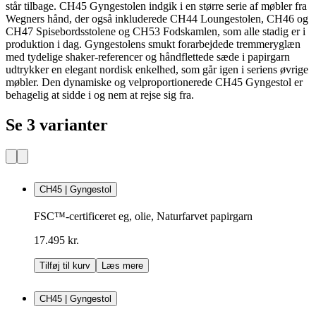
står tilbage. CH45 Gyngestolen indgik i en større serie af møbler fra
Wegners hånd, der også inkluderede CH44 Loungestolen, CH46 og
CH47 Spisebordsstolene og CH53 Fodskamlen, som alle stadig er i
produktion i dag. Gyngestolens smukt forarbejdede tremmeryglæn
med tydelige shaker-referencer og håndflettede sæde i papirgarn
udtrykker en elegant nordisk enkelhed, som går igen i seriens øvrige
møbler. Den dynamiske og velproportionerede CH45 Gyngestol er
behagelig at sidde i og nem at rejse sig fra.
Se 3 varianter
CH45 | Gyngestol
FSC™-certificeret eg, olie, Naturfarvet papirgarn
17.495 kr.
Tilføj til kurv
Læs mere
CH45 | Gyngestol