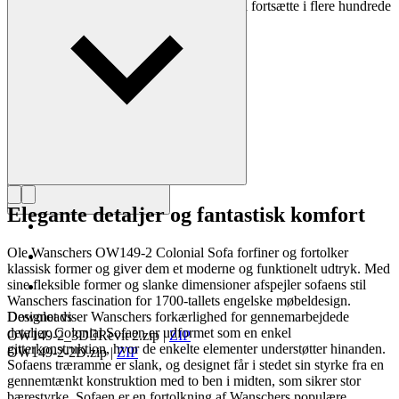
Wanscher stol er et dagligt eventyr, som vil fortsætte i flere hundrede
år, for så længe holder den."
Læs mere om Ole Wanscher
Elegante detaljer og fantastisk komfort
Ole Wanschers OW149-2 Colonial Sofa forfiner og fortolker
klassisk former og giver dem et moderne og funktionelt udtryk. Med
sine fleksible former og slanke dimensioner afspejler sofaens stil
Wanschers fascination for 1700-tallets engelske møbeldesign.
Designet viser Wanschers forkærlighed for gennemarbejdede
Downloads
detaljer. Colonial Sofaen er udformet som en enkel
OW149-2_3DRevit 2.zip
|
ZIP
gitterkonstruktion, hvor de enkelte elementer understøtter hinanden.
OW149-2-2D.zip
|
ZIP
Sofaens træramme er slank, og designet får i stedet sin styrke fra en
gennemtænkt konstruktion med to ben i midten, som sikrer stor
bærestyrke. Sofaen er en fortolkning af Wanschers populære