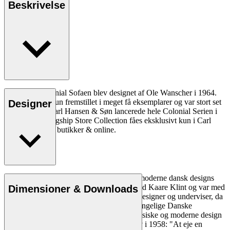
Beskrivelse
OW149-2 Colonial Sofaen blev designet af Ole Wanscher i 1964.
Designet blev kun fremstillet i meget få eksemplarer og var stort set
Designer
ukendt, indtil Carl Hansen & Søn lancerede hele Colonial Serien i
2015. Vores Flagship Store Collection fåes eksklusivt kun i Carl
Hansen & Søns butikker & online.
Læs mere
Ole Wanscher er uløseligt forbundet med moderne dansk designs
æstetik og funktionalitet. Han studerede ved Kaare Klint og var med
Dimensioner & Downloads
til at forme dansk møbeldesign både som designer og underviser, da
han overtog Klints professorat ved Det Kongelige Danske
Kunstakademi. Wanschers på én gang klassiske og moderne design
gjorde ham yderst populær. Politiken skrev i 1958: "At eje en