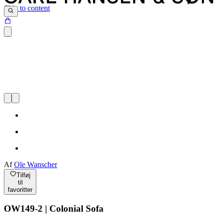
Skip to content
Af
Ole Wanscher
Tilføj
til
favoritter
OW149-2 | Colonial Sofa