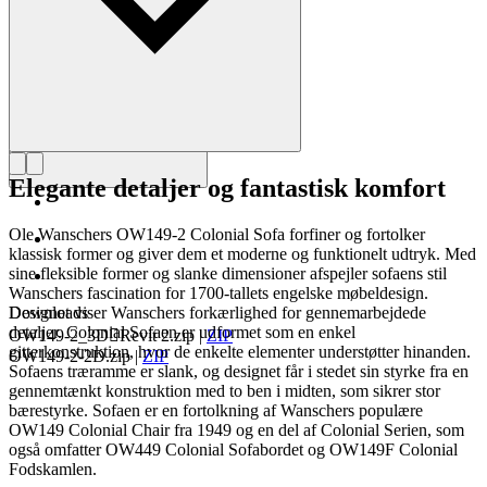
Elegante detaljer og fantastisk komfort
Ole Wanschers OW149-2 Colonial Sofa forfiner og fortolker
klassisk former og giver dem et moderne og funktionelt udtryk. Med
sine fleksible former og slanke dimensioner afspejler sofaens stil
Wanschers fascination for 1700-tallets engelske møbeldesign.
Designet viser Wanschers forkærlighed for gennemarbejdede
Downloads
detaljer. Colonial Sofaen er udformet som en enkel
OW149-2_3DRevit 2.zip
|
ZIP
gitterkonstruktion, hvor de enkelte elementer understøtter hinanden.
OW149-2-2D.zip
|
ZIP
Sofaens træramme er slank, og designet får i stedet sin styrke fra en
gennemtænkt konstruktion med to ben i midten, som sikrer stor
bærestyrke. Sofaen er en fortolkning af Wanschers populære
OW149 Colonial Chair fra 1949 og en del af Colonial Serien, som
også omfatter OW449 Colonial Sofabordet og OW149F Colonial
Fodskamlen.