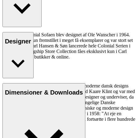
OW149-2 Colonial Sofaen blev designet af Ole Wanscher i 1964.
Designet blev kun fremstillet i meget få eksemplarer og var stort set
Designer
ukendt, indtil Carl Hansen & Søn lancerede hele Colonial Serien i
2015. Vores Flagship Store Collection fåes eksklusivt kun i Carl
Hansen & Søns butikker & online.
Læs mere
Ole Wanscher er uløseligt forbundet med moderne dansk designs
æstetik og funktionalitet. Han studerede ved Kaare Klint og var med
Dimensioner & Downloads
til at forme dansk møbeldesign både som designer og underviser, da
han overtog Klints professorat ved Det Kongelige Danske
Kunstakademi. Wanschers på én gang klassiske og moderne design
gjorde ham yderst populær. Politiken skrev i 1958: "At eje en
Wanscher stol er et dagligt eventyr, som vil fortsætte i flere hundrede
år, for så længe holder den."
Læs mere om Ole Wanscher