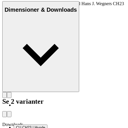
Den originale Carl Hansen & Søn hynde til Hans J. Wegners CH23
stol fra 1950 fås i læder i forskellige farver.
Dimensioner & Downloads
Se 2 varianter
Downloads
CU CH23 | Hynde