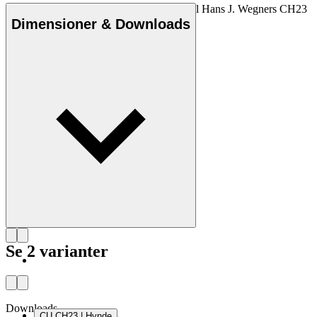
Den originale Carl Hansen & Søn hynde til Hans J. Wegners CH23
stol fra 1950 fås i læder i forskellige farver.
Dimensioner & Downloads
Se 2 varianter
Downloads
CU CH23 | Hynde