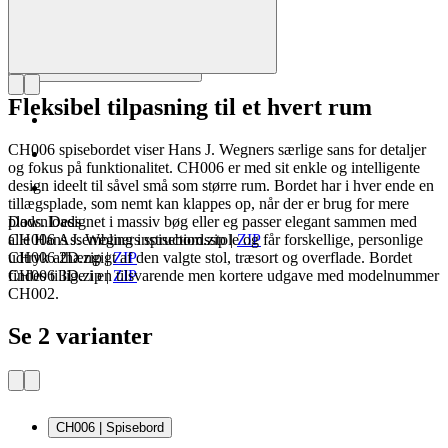
Fleksibel tilpasning til et hvert rum
CH006 spisebordet viser Hans J. Wegners særlige sans for detaljer
og fokus på funktionalitet. CH006 er med sit enkle og intelligente
design ideelt til såvel små som større rum. Bordet har i hver ende en
tillægsplade, som nemt kan klappes op, når der er brug for mere
plads. Designet i massiv bøg eller eg passer elegant sammen med
Downloads
alle Hans J. Wegners spisebordsstole og får forskellige, personlige
CH006 Assembling instruction.zip
|
ZIP
udtryk afhængigt af den valgte stol, træsort og overflade. Bordet
CH006 2D.zip
|
ZIP
findes tillige i en tilsvarende men kortere udgave med modelnummer
CH006 3D.zip
|
ZIP
CH002.
Se 2 varianter
CH006 | Spisebord