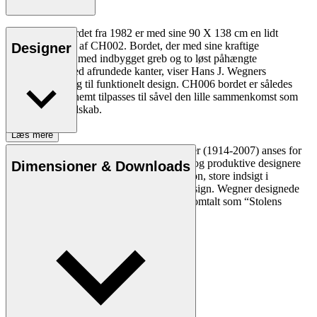
CH006 spisebordet fra 1982 er med sine 90 X 138 cm en lidt
længere udgave af CH002. Bordet, der med sine kraftige
Designer
udtræksrammer med indbygget greb og to løst påhængte
tillægsplader med afrundede kanter, viser Hans J. Wegners
visionære tilgang til funktionelt design. CH006 bordet er således
alsidigt og kan nemt tilpasses til såvel den lille sammenkomst som
det lidt større selskab.
Læs mere
Den danske møbeldesigner Hans J. Wegner (1914-2007) anses for
at være en af de mest kreative, innovative og produktive designere
Dimensioner & Downloads
nogensinde. Han var kendt for sin præcision, store indsigt i
håndværk og kompromisløse tilgang til design. Wegner designede
næsten 500 stole i sin levetid og blev ofte omtalt som “Stolens
mester”.
Læs mere om Hans J. Wegner