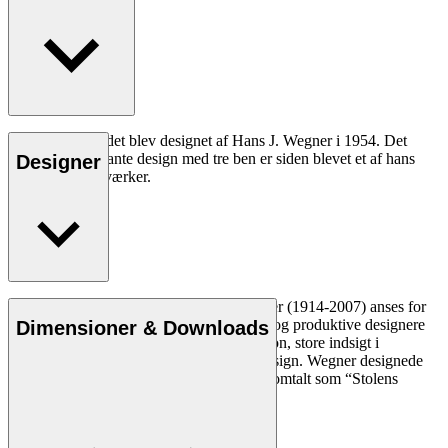
CH008 sofabordet blev designet af Hans J. Wegner i 1954. Det
diskrete og elegante design med tre ben er siden blevet et af hans
Designer
mest populære værker.
Læs mere
Den danske møbeldesigner Hans J. Wegner (1914-2007) anses for
at være en af de mest kreative, innovative og produktive designere
Dimensioner & Downloads
nogensinde. Han var kendt for sin præcision, store indsigt i
håndværk og kompromisløse tilgang til design. Wegner designede
næsten 500 stole i sin levetid og blev ofte omtalt som “Stolens
mester”.
Læs mere om Hans J. Wegner