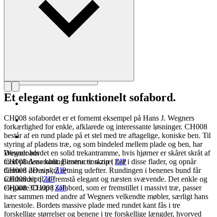
Et elegant og funktionelt sofabord.
CH008 sofabordet er et fornemt eksempel på Hans J. Wegners
forkærlighed for enkle, afklarede og interessante løsninger. CH008
består af en rund plade på et stel med tre aftagelige, koniske ben. Til
styring af pladens træ, og som bindeled mellem plade og ben, har
Wegner bordet en solid trekantramme, hvis hjørner er skåret skråt af
Downloads
mod pladens kant. Benene er skruet fast i disse flader, og opnår
CH008 Assembling instruction.zip
|
ZIP
dermed deres skrå retning udefter. Rundingen i benenes bund får
CH008 2D.zip
|
ZIP
sofabordet til at fremstå elegant og næsten svævende. Det enkle og
CH008.zip
|
ZIP
elegante CH008 sofabord, som er fremstillet i massivt træ, passer
CH008 3D.zip
|
ZIP
især sammen med andre af Wegners velkendte møbler, særligt hans
lænestole. Bordets massive plade med rundet kant fås i tre
forskellige størrelser og benene i tre forskellige længder, hvorved