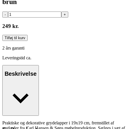
brun
-
+
249 kr.
Tilføj til kurv
2 års garanti
Leveringstid ca.
Beskrivelse
Praktiske og dekorative grydelapper i 19x19 cm, fremstillet af
restlæder fra Carl Hansen & Søns møbelproduktion. Sælges i sæt af