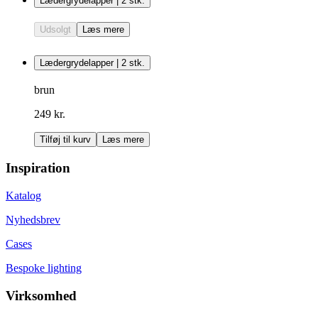
Lædergrydelapper | 2 stk.
Udsolgt
Læs mere
Lædergrydelapper | 2 stk.
brun
249 kr.
Tilføj til kurv
Læs mere
Inspiration
Katalog
Nyhedsbrev
Cases
Bespoke lighting
Virksomhed