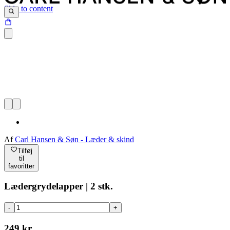
Skip to content
Af
Carl Hansen & Søn - Læder & skind
Tilføj
til
favoritter
Lædergrydelapper | 2 stk.
-
+
249 kr.