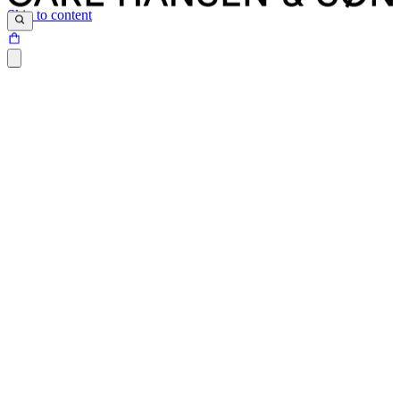
Skip to content
Siden du prøver at tilgå, findes desværre ikke.
Det kan være at siden er blevet flyttet, at der er et problem med det
link du har klikket på eller internetadressen ikke eksisterer.