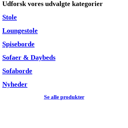
Udforsk vores udvalgte kategorier
Har du brug for hjælp så kontakt venligst kundeservice via:
Tel +45 63 13 26 72
Stole
webshop@carlhansen.dk
Loungestole
Spiseborde
Sofaer & Daybeds
Sofaborde
Nyheder
Se alle produkter