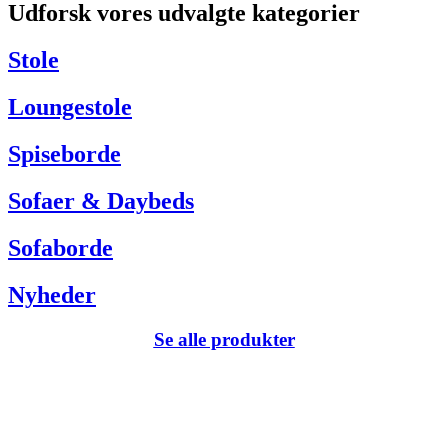
Udforsk vores udvalgte kategorier
Har du brug for hjælp så kontakt venligst kundeservice via:
Tel +45 63 13 26 72
Stole
webshop@carlhansen.dk
Loungestole
Spiseborde
Sofaer & Daybeds
Sofaborde
Nyheder
Se alle produkter