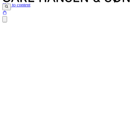
Skip to content
Siden du prøver at tilgå, findes desværre ikke.
Det kan være at siden er blevet flyttet, at der er et problem med det
link du har klikket på eller internetadressen ikke eksisterer.