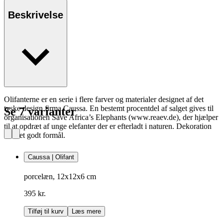
Beskrivelse
Olifanterne er en serie i flere farver og materialer designet af det
tyske design firma Caussa. En bestemt procentdel af salget gives til
Se 7 varianter
organisationen Save Africa’s Elephants (www.reaev.de), der hjælper
til at opdræt af unge elefanter der er efterladt i naturen. Dekoration
med et godt formål.
Caussa | Olifant
porcelæn, 12x12x6 cm
395 kr.
Tilføj til kurv
Læs mere