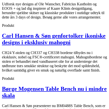
Udforsk nye designs af Ole Wanscher, Fabricius Kastholm og
EOOS + og lad dig inspirere af Kaare Klints designtilgang,
herunder sjældne skitser og klassiske produkter i nutidige udtryk til
dette års 3 days of design. Besøg gerne alle vores arrangementer.
Produkt
Carl Hansen & Søn genfortolker ikoniske
designs i eksklusiv mahogni
CH24 Y-stolen og CH337 og CH338 bordene tilbydes nu i
eksklusiv, nobel og FSC®-certificeret mahogni. Mahognibordene og
stolen er behandlet med vandbaseret olie for at understrege det
rødbrune træs smukke struktur og beskytte det mod spildeuheld,
hvilket samtidig giver en smuk og naturlig overflade samt finish.
Produkt
Børge Mogensen Table Bench nu i mindre
skala
Carl Hansen & Søn præsenterer nu BM0488S Table Bench, som er