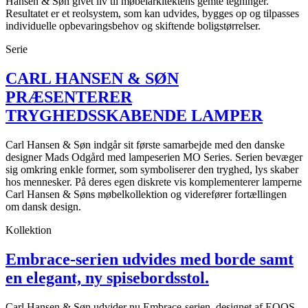
Hansen & Søn givet liv til møbelarkitektens gemte tegninger.
Resultatet er et reolsystem, som kan udvides, bygges op og tilpasses
individuelle opbevaringsbehov og skiftende boligstørrelser.
Serie
CARL HANSEN & SØN
PRÆSENTERER
TRYGHEDSSKABENDE LAMPER
Carl Hansen & Søn indgår sit første samarbejde med den danske
designer Mads Odgård med lampeserien MO Series. Serien bevæger
sig omkring enkle former, som symboliserer den tryghed, lys skaber
hos mennesker. På deres egen diskrete vis komplementerer lamperne
Carl Hansen & Søns møbelkollektion og viderefører fortællingen
om dansk design.
Kollektion
Embrace-serien udvides med borde samt
en elegant, ny spisebordsstol.
Carl Hansen & Søn udvider nu Embrace-serien, designet af EOOS,