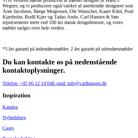
Vi er verdens største producent af møbler designet af Hans J.
Wegner, og vi producerer også værker af anerkendte designere som
Arne Jacobsen, Børge Mogensen, Ole Wanscher, Kaare Klint, Poul
Kjærholm, Bodil Kjær og Tadao Ando. Carl Hansen & Søn
repræsenterer mere end 100 års dansk designhistorie, og vores
møbler sælges over hele verden.
*5 års garanti på indendørsmøbler. 2 års garanti på udendørsmøbler
Du kan kontakte os på nedenstående
kontaktoplysninger.
Telefon:
+45 66 12 14 04
E-mail:
info@carlhansen.dk
Inspiration
Katalog
Nyhedsbrev
Cases