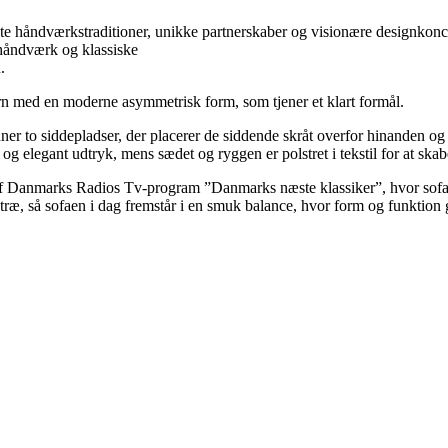
lte håndværkstraditioner, unikke partnerskaber og visionære designkonc
 håndværk og klassiske
.
n med en moderne asymmetrisk form, som tjener et klart formål.
to siddepladser, der placerer de siddende skråt overfor hinanden og 
t og elegant udtryk, mens sædet og ryggen er polstret i tekstil for at sk
 af Danmarks Radios Tv-program ”Danmarks næste klassiker”, hvor sofae
 træ, så sofaen i dag fremstår i en smuk balance, hvor form og funktion 