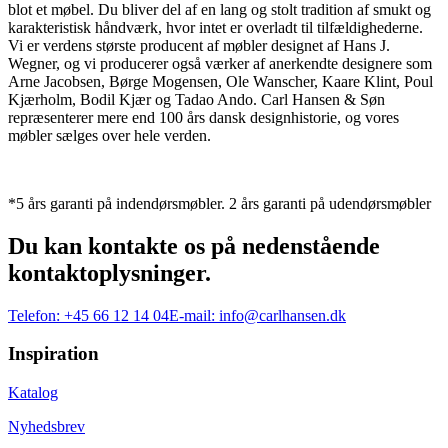
blot et møbel. Du bliver del af en lang og stolt tradition af smukt og
karakteristisk håndværk, hvor intet er overladt til tilfældighederne.
Vi er verdens største producent af møbler designet af Hans J.
Wegner, og vi producerer også værker af anerkendte designere som
Arne Jacobsen, Børge Mogensen, Ole Wanscher, Kaare Klint, Poul
Kjærholm, Bodil Kjær og Tadao Ando. Carl Hansen & Søn
repræsenterer mere end 100 års dansk designhistorie, og vores
møbler sælges over hele verden.
*5 års garanti på indendørsmøbler. 2 års garanti på udendørsmøbler
Du kan kontakte os på nedenstående
kontaktoplysninger.
Telefon:
+45 66 12 14 04
E-mail:
info@carlhansen.dk
Inspiration
Katalog
Nyhedsbrev