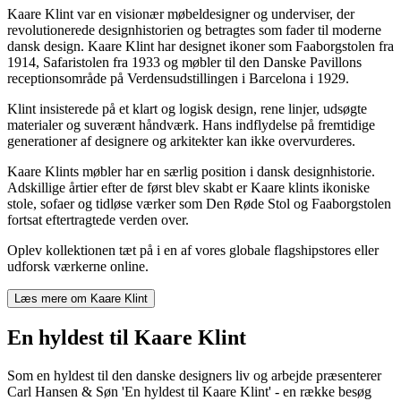
Kaare Klint var en visionær møbeldesigner og underviser, der
revolutionerede designhistorien og betragtes som fader til moderne
dansk design. Kaare Klint har designet ikoner som Faaborgstolen fra
1914, Safaristolen fra 1933 og møbler til den Danske Pavillons
receptionsområde på Verdensudstillingen i Barcelona i 1929.
Klint insisterede på et klart og logisk design, rene linjer, udsøgte
materialer og suverænt håndværk. Hans indflydelse på fremtidige
generationer af designere og arkitekter kan ikke overvurderes.
Kaare Klints møbler har en særlig position i dansk designhistorie.
Adskillige årtier efter de først blev skabt er Kaare klints ikoniske
stole, sofaer og tidløse værker som Den Røde Stol og Faaborgstolen
fortsat eftertragtede verden over.
Oplev kollektionen tæt på i en af vores globale flagshipstores eller
udforsk værkerne online.
Læs mere om Kaare Klint
En hyldest til Kaare Klint
S
om en hyldest til den danske designers liv og arbejde præsenterer
Carl Hansen & Søn 'En hyldest til Kaare Klint' - en række besøg