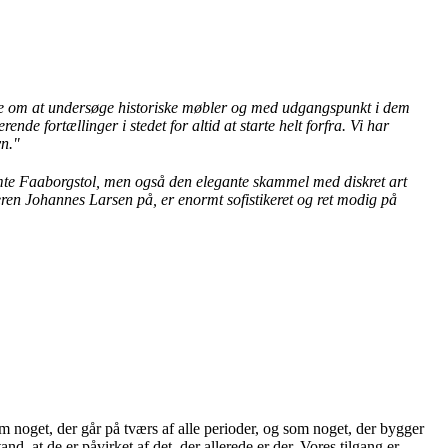
nde om at undersøge historiske møbler og med udgangspunkt i dem
nde fortællinger i stedet for altid at starte helt forfra.
Vi har
n."
mte Faaborgstol, men også den elegante skammel med diskret art
eren Johannes Larsen på, er enormt sofistikeret og ret modig på
m noget, der går på tværs af alle perioder, og som noget, der bygger
d, at de er påvirket af det, der allerede er der. Vores tilgang er