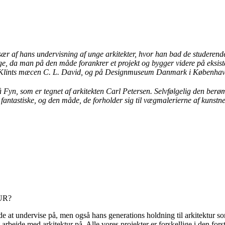
sær
af hans undervisning af unge arkitekter, hvor han bad de studere
uge, da man på den måde forankrer et projekt og bygger videre på eksistere
ørte Klints mæcen C. L. David, og på Designmuseum Danmark i Københav
Fyn, som er tegnet af arkitekten Carl Petersen. Selvfølgelig den berø
 fantastiske, og den måde, de forholder sig til vægmalerierne af kunstn
UR?
de at undervise på, men også hans generations holdning til arkitektur so
ejde med arkitektur på. Alle vores projekter er forskellige i den forstan