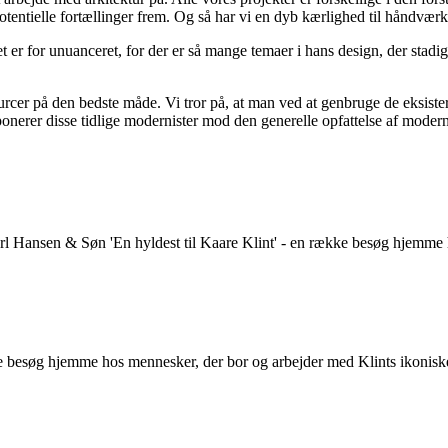
otentielle fortællinger frem. Og så har vi en dyb kærlighed til håndvæ
t er for unuanceret, for der er så mange temaer i hans design, der stadi
ssourcer på den bedste måde. Vi tror på, at man ved at genbruge de eksis
ponerer disse tidlige modernister mod den generelle opfattelse af modern
arl Hansen & Søn 'En hyldest til Kaare Klint' - en række besøg hjemme
ke besøg hjemme hos mennesker, der bor og arbejder med Klints ikonisk