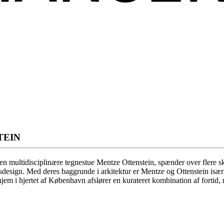
TEIN
 multidisciplinære tegnestue Mentze Ottenstein, spænder over flere skal
esign. Med deres baggrunde i arkitektur er Mentze og Ottenstein især in
 hjem i hjertet af København afslører en kurateret kombination af fortid, 