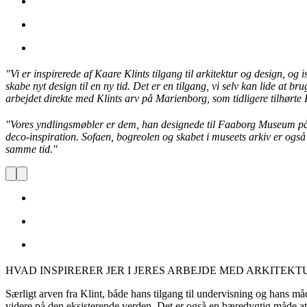
"Vi er inspirerede af Kaare Klints tilgang til arkitektur og design,
og i
skabe nyt design til en ny tid. Det er en tilgang, vi selv kan lide at br
arbejdet direkte med Klints arv på Marienborg, som tidligere tilh
"Vores yndlingsmøbler er dem, han designede til Faaborg Museum på 
deco-inspiration. Sofaen, bogreolen og skabet i museets arkiv er også
samme tid."
HVAD INSPIRERER JER I JERES ARBEJDE MED ARKITEKT
Særligt arven fra Klint, både hans tilgang til undervisning og hans må
videre på den eksisterende verden. Det er også en bæredygtig måde at arb