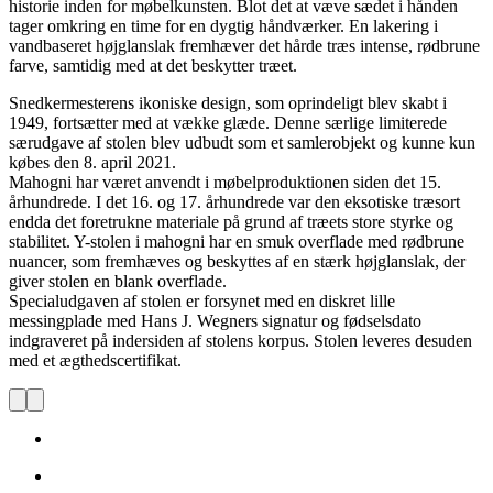
historie inden for møbelkunsten. Blot det at væve sædet i hånden
tager omkring en time for en dygtig håndværker. En lakering i
vandbaseret højglanslak fremhæver det hårde træs intense, rødbrune
farve, samtidig med at det beskytter træet.
Snedkermesterens ikoniske design, som oprindeligt blev skabt i
1949, fortsætter med at vække glæde. Denne særlige limiterede
særudgave af stolen blev udbudt som et samlerobjekt og kunne kun
købes den 8. april 2021.
Mahogni har været anvendt i møbelproduktionen siden det 15.
århundrede. I det 16. og 17. århundrede var den eksotiske træsort
endda det foretrukne materiale på grund af træets store styrke og
stabilitet. Y-stolen i mahogni har en smuk overflade med rødbrune
nuancer, som fremhæves og beskyttes af en stærk højglanslak, der
giver stolen en blank overflade.
Specialudgaven af stolen er forsynet med en diskret lille
messingplade med Hans J. Wegners signatur og fødselsdato
indgraveret på indersiden af stolens korpus. Stolen leveres desuden
med et ægthedscertifikat.