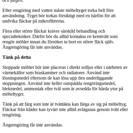
och färgen.
Efter rengöring med vatten måste möbeltyget torka helt före
användning. Tyget bör torkas försiktigt med en hårfön för att
undvika fläckar på mikrofibrerna.
Flera eller större fläckar kräver särskild behandling och
specialtekniker. Därför bör du alltid kontakta en kemtvätt som
rengör möbler innan du försöker ta bort en större fläck själv.
Ångrengöring får inte användas.
Tänk på detta
Stoppade möbler bör inte placeras i direkt solljus eller i närheten av
värmekällor som braskaminer och radiatorer. Använd inte
lösningsmedel eftersom de kan lösa upp den underliggande
stoppningen. Använd inte heller outspädda rengöringsmedel,
blekmedel, ammoniak eller tvål som är avsedda för hårda ytor på
möbeltyger.
Tänk på att färg som inte är tvättäkta kan färga av sig på möbeltyg.
Fläckar från kläder kan tyvärr inte alltid avlägsnas genom tvätt eller
rengöring.
Ångrengöring får inte användas.