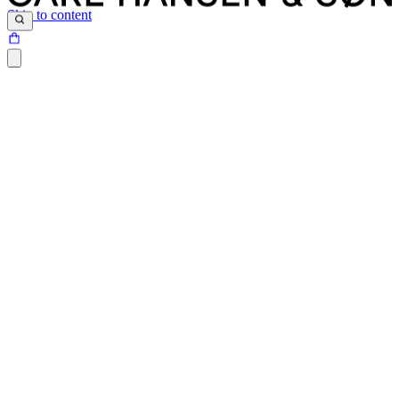
Skip to content
Carl Hansen & Søn har ett brett utbud av textilier. Möbeltygerna
kommer från ledande danska leverantörer. Kvaliteten och