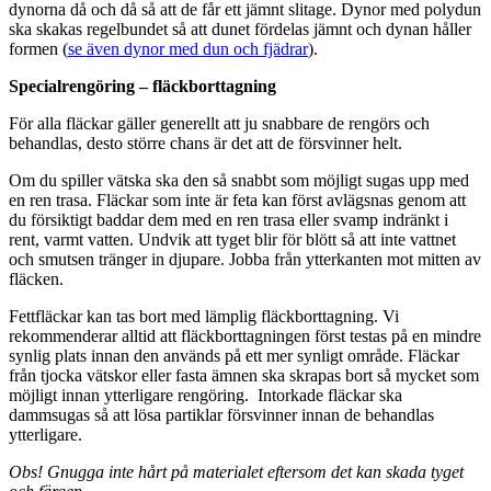
dynorna då och då så att de får ett jämnt slitage. Dynor med polydun
ska skakas regelbundet så att dunet fördelas jämnt och dynan håller
formen (
se även dynor med dun och fjädrar
).
Specialrengöring – fläckborttagning
För alla fläckar gäller generellt att ju snabbare de rengörs och
behandlas, desto större chans är det att de försvinner helt.
Om du spiller vätska ska den så snabbt som möjligt sugas upp med
en ren trasa. Fläckar som inte är feta kan först avlägsnas genom att
du försiktigt baddar dem med en ren trasa eller svamp indränkt i
rent, varmt vatten. Undvik att tyget blir för blött så att inte vattnet
och smutsen tränger in djupare. Jobba från ytterkanten mot mitten av
fläcken.
Fettfläckar kan tas bort med lämplig fläckborttagning. Vi
rekommenderar alltid att fläckborttagningen först testas på en mindre
synlig plats innan den används på ett mer synligt område. Fläckar
från tjocka vätskor eller fasta ämnen ska skrapas bort så mycket som
möjligt innan ytterligare rengöring. Intorkade fläckar ska
dammsugas så att lösa partiklar försvinner innan de behandlas
ytterligare.
Obs! Gnugga inte hårt på materialet eftersom det kan skada tyget