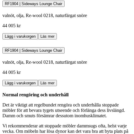
egenskaperna är noga utvalda och passar för både privat och
RF1904 | Sideways Lounge Chair
offentligt bruk. Textilierna testas enligt standardiserade testmetoder
eftersom stor vikt läggs på slitstyrka, motståndskraft och funktion.
valnöt, olja, Re-wool 0218, naturfärgat snöre
Ladda ner skötselanvisningarna som pdf-fil
44 005 kr
Lägg i varukorgen
Läs mer
RF1904 | Sideways Lounge Chair
valnöt, olja, Re-wool 0218, naturfärgat snöre
44 005 kr
Lägg i varukorgen
Läs mer
Normal rengöring och underhåll
Det är viktigt att regelbundet rengöra och underhålla stoppade
möbler för att bevara tygets utseende och förlänga dess livslängd.
Damm och smuts försämrar dessutom inomhusklimatet.
Vi rekommenderar att stoppade möbler dammsugs ofta, helst varje
vecka. Om möbeln har lösa dynor kan det vara bra att byta plats på