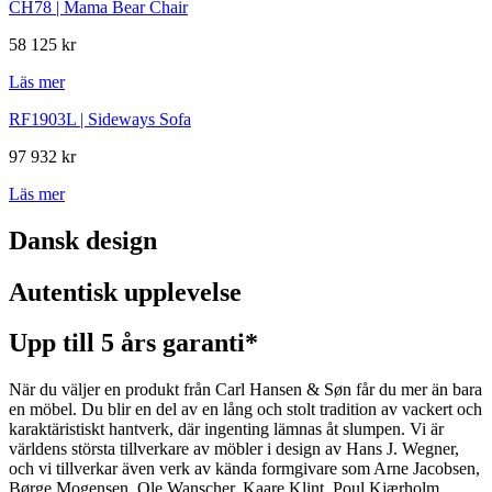
CH78 | Mama Bear Chair
58 125 kr
Läs mer
RF1903L | Sideways Sofa
97 932 kr
Läs mer
Dansk design
Autentisk upplevelse
Upp till 5 års garanti*
När du väljer en produkt från Carl Hansen & Søn får du mer än bara
en möbel. Du blir en del av en lång och stolt tradition av vackert och
karaktäristiskt hantverk, där ingenting lämnas åt slumpen. Vi är
världens största tillverkare av möbler i design av Hans J. Wegner,
och vi tillverkar även verk av kända formgivare som Arne Jacobsen,
Børge Mogensen, Ole Wanscher, Kaare Klint, Poul Kjærholm,