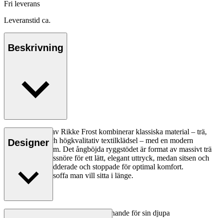
Fri leverans
Leveranstid ca.
Beskrivning
Sideways Sofa av Rikke Frost kombinerar klassiska material – trä,
papperssnöre och högkvalitativ textilklädsel – med en modern
Designer
asymmetrisk form. Det ångböjda ryggstödet är format av massivt trä
och vävt papperssnöre för ett lätt, elegant uttryck, medan sitsen och
ryggstödet är vadderade och stoppade för optimal komfort.
Resultatet är en soffa man vill sitta i länge.
Läs mer
Rikke Frost (f. 1973) har fått erkännande för sin djupa