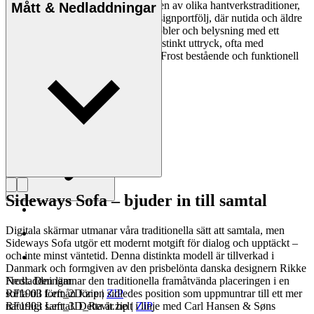
materialförståelse och kombinationen av olika hantverkstraditioner,
Mått & Nedladdningar
vilket tydligt framgår av hennes designportfölj, där nutida och äldre
designgrepp och material möts i möbler och belysning med ett
organiskt formspråk. Förutom ett distinkt uttryck, ofta med
cirkelformen i huvudrollen, skapar Frost bestående och funktionell
design med människan i fokus.
Läs mer om Rikke Frost
Sideways Sofa – bjuder in till samtal
Digitala skärmar utmanar våra traditionella sätt att samtala, men
Sideways Sofa utgör ett modernt motgift för dialog och upptäckt –
och inte minst väntetid. Denna distinkta modell är tillverkad i
Danmark och formgiven av den prisbelönta danska designern Rikke
Frost. Den lämnar den traditionella framåtvända placeringen i en
Nedladdningar
soffa till förmån för en sidledes position som uppmuntrar till ett mer
RF1903 Left_2D.zip
|
ZIP
naturligt samtal. Detta är helt i linje med Carl Hansen & Søns
RF1903 Left_3D_Revit.zip
|
ZIP