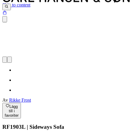
Skip to content
Av
Rikke Frost
Lägg
till i
favoriter
RF1903L | Sideways Sofa