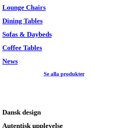
Tel. +45 66 12 14 04
Lounge Chairs
info@carlhansen.dk
Dining Tables
Sofas & Daybeds
Coffee Tables
News
Se alla produkter
Dansk design
Autentisk upplevelse