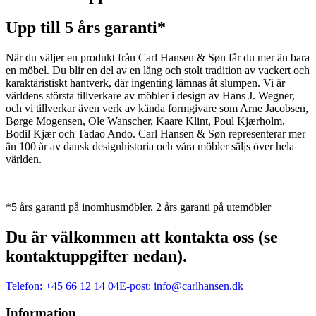
Upp till 5 års garanti*
När du väljer en produkt från Carl Hansen & Søn får du mer än bara
en möbel. Du blir en del av en lång och stolt tradition av vackert och
karaktäristiskt hantverk, där ingenting lämnas åt slumpen. Vi är
världens största tillverkare av möbler i design av Hans J. Wegner,
och vi tillverkar även verk av kända formgivare som Arne Jacobsen,
Børge Mogensen, Ole Wanscher, Kaare Klint, Poul Kjærholm,
Bodil Kjær och Tadao Ando. Carl Hansen & Søn representerar mer
än 100 år av dansk designhistoria och våra möbler säljs över hela
världen.
*5 års garanti på inomhusmöbler. 2 års garanti på utemöbler
Du är välkommen att kontakta oss (se
kontaktuppgifter nedan).
Telefon:
+45 66 12 14 04
E-post:
info@carlhansen.dk
Information