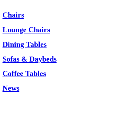
Chairs
Om du behöver hjälp är du välkommen att kontakta vår kundtjänst:
Tel. +45 66 12 14 04
Lounge Chairs
info@carlhansen.dk
Dining Tables
Sofas & Daybeds
Coffee Tables
News