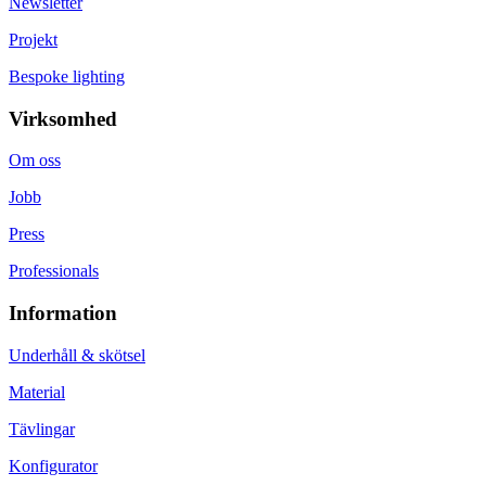
Newsletter
Projekt
Bespoke lighting
Virksomhed
Om oss
Jobb
Press
Professionals
Information
Underhåll & skötsel
Material
Tävlingar
Konfigurator