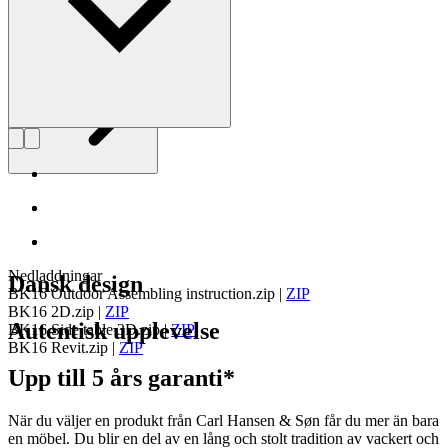
Läs mer om Bodil Kjær
Nedladdningar
Dansk design
BK16 Outdoor Assembling instruction.zip
|
ZIP
BK16 2D.zip
|
ZIP
Autentisk upplevelse
BK16 Side table 3D.zip
|
ZIP
BK16 Revit.zip
|
ZIP
Upp till 5 års garanti*
När du väljer en produkt från Carl Hansen & Søn får du mer än bara
en möbel. Du blir en del av en lång och stolt tradition av vackert och