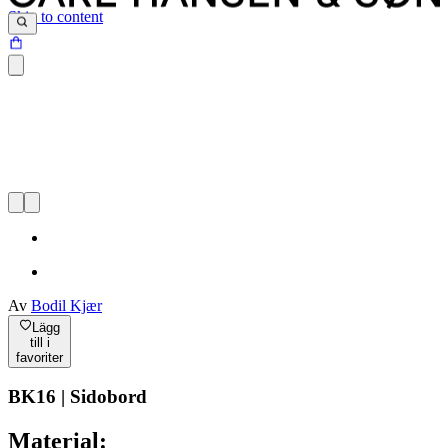
Skip to content
Av
Bodil Kjær
Lägg
till i
favoriter
BK16 | Sidobord
Material: