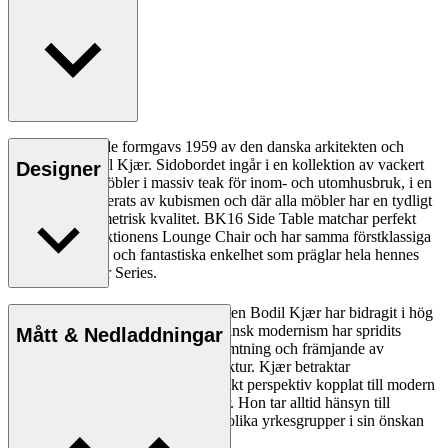
BK16 Side Table formgavs 1959 av den danska arkitekten och
professorn Bodil Kjær. Sidobordet ingår i en kollektion av vackert
Designer
utformade utemöbler i massiv teak för inom- och utomhusbruk, i en
form som inspirerats av kubismen och där alla möbler har en tydligt
stilren och geometrisk kvalitet. BK16 Side Table matchar perfekt
höjden på kollektionens Lounge Chair och har samma förstklassiga
hantverkskänsla och fantastiska enkelhet som präglar hela hennes
Indoor–Outdoor Series.
Den danska professorn och arkitekten Bodil Kjær har bidragit i hög
grad till att designprinciperna för dansk modernism har spridits
Mått & Nedladdningar
genom hennes resor, kunskapsinhämtning och främjande av
relationen mellan design och arkitektur. Kjær betraktar
möbelkonstruktion ur ett rent tekniskt perspektiv kopplat till modern
arkitektur och skapat för människor. Hon tar alltid hänsyn till
kontexten och har samarbetat med olika yrkesgrupper i sin önskan
att optimera fysiska miljöer.