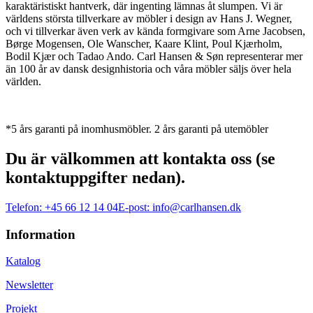
karaktäristiskt hantverk, där ingenting lämnas åt slumpen. Vi är
världens största tillverkare av möbler i design av Hans J. Wegner,
och vi tillverkar även verk av kända formgivare som Arne Jacobsen,
Børge Mogensen, Ole Wanscher, Kaare Klint, Poul Kjærholm,
Bodil Kjær och Tadao Ando. Carl Hansen & Søn representerar mer
än 100 år av dansk designhistoria och våra möbler säljs över hela
världen.
*5 års garanti på inomhusmöbler. 2 års garanti på utemöbler
Du är välkommen att kontakta oss (se
kontaktuppgifter nedan).
Telefon:
+45 66 12 14 04
E-post:
info@carlhansen.dk
Information
Katalog
Newsletter
Projekt